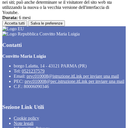
nei siti; può anche determinare se il visitatore del sito web sta
utilizzando la nuova o la vecchia versione dell'interfaccia di
Youtube.
Durata:
6 mesi
Accetta tutti
Salva le preferenze
Convitto Maria Luigia
Contatti
Convitto Maria Luigia
borgo Lalatta, 14 - 43121 PARMA (PR)
Tel:
0521237579
Email:
prvc010008@istruzione.it
Link per inviare una mail
PEC:
prvc010008@pec.istruzione.it
Link per inviare una mail
C.F.: 80006090346
Sezione Link Utili
Cookie policy
Note legali