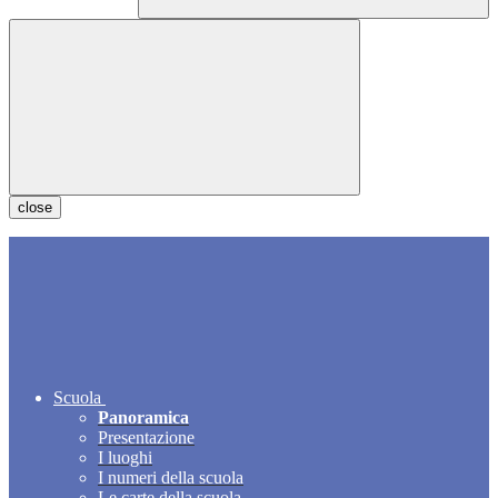
close
Scuola
Panoramica
Presentazione
I luoghi
I numeri della scuola
Le carte della scuola