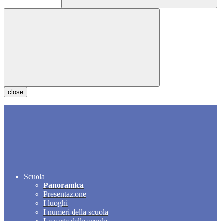
close
Scuola
Panoramica
Presentazione
I luoghi
I numeri della scuola
Le carte della scuola