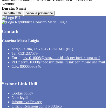
Youtube.
Durata:
6 mesi
Accetta tutti
Salva le preferenze
Convitto Maria Luigia
Contatti
Convitto Maria Luigia
borgo Lalatta, 14 - 43121 PARMA (PR)
Tel:
0521237579
Email:
prvc010008@istruzione.it
Link per inviare una mail
PEC:
prvc010008@pec.istruzione.it
Link per inviare una mail
C.F.: 80006090346
Sezione Link Utili
Cookie policy
Note legali
Informativa Privacy
Ufficio Relazioni con il Pubblico