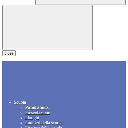
close
Scuola
Panoramica
Presentazione
I luoghi
I numeri della scuola
Le carte della scuola