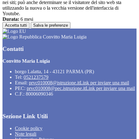
nei siti; può anche determinare se il visitatore del sito web sta
utilizzando la nuova o la vecchia versione dell'interfaccia di
Youtube.
Durata:
6 mesi
Accetta tutti
Salva le preferenze
Convitto Maria Luigia
Contatti
Convitto Maria Luigia
borgo Lalatta, 14 - 43121 PARMA (PR)
Tel:
0521237579
Email:
prvc010008@istruzione.it
Link per inviare una mail
PEC:
prvc010008@pec.istruzione.it
Link per inviare una mail
C.F.: 80006090346
Sezione Link Utili
Cookie policy
Note legali