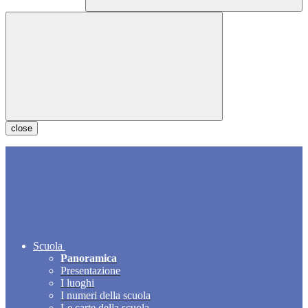
close
Scuola
Panoramica
Presentazione
I luoghi
I numeri della scuola
Le carte della scuola