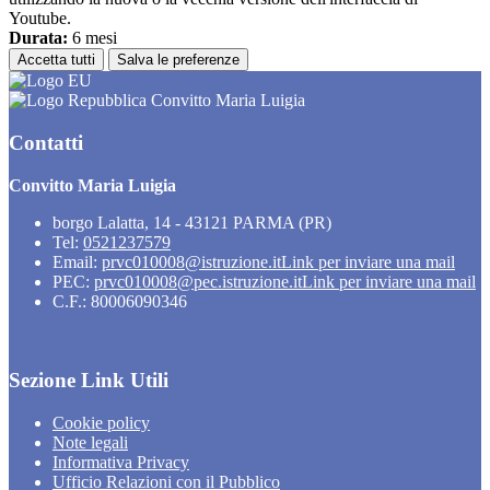
Youtube.
Durata:
6 mesi
Accetta tutti
Salva le preferenze
Convitto Maria Luigia
Contatti
Convitto Maria Luigia
borgo Lalatta, 14 - 43121 PARMA (PR)
Tel:
0521237579
Email:
prvc010008@istruzione.it
Link per inviare una mail
PEC:
prvc010008@pec.istruzione.it
Link per inviare una mail
C.F.: 80006090346
Sezione Link Utili
Cookie policy
Note legali
Informativa Privacy
Ufficio Relazioni con il Pubblico