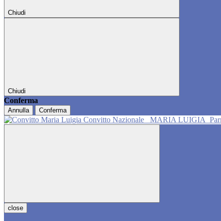
Chiudi
Chiudi
Conferma
Annulla
Conferma
Convitto Nazionale
MARIA LUIGIA
Pa
close