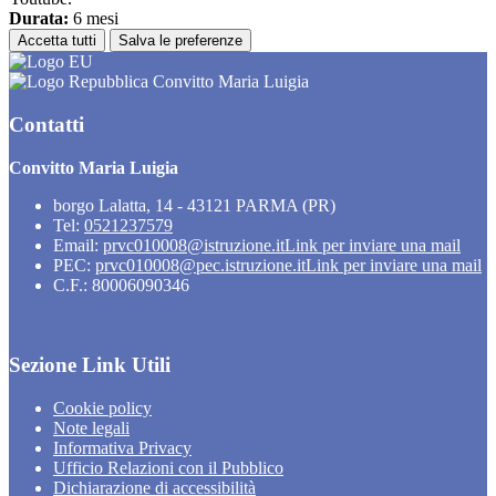
Durata:
6 mesi
Accetta tutti
Salva le preferenze
Convitto Maria Luigia
Contatti
Convitto Maria Luigia
borgo Lalatta, 14 - 43121 PARMA (PR)
Tel:
0521237579
Email:
prvc010008@istruzione.it
Link per inviare una mail
PEC:
prvc010008@pec.istruzione.it
Link per inviare una mail
C.F.: 80006090346
Sezione Link Utili
Cookie policy
Note legali
Informativa Privacy
Ufficio Relazioni con il Pubblico
Dichiarazione di accessibilità