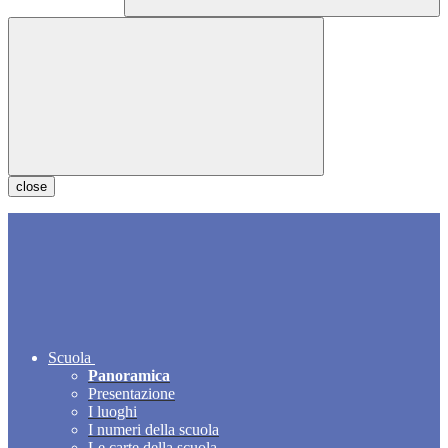
close
Scuola
Panoramica
Presentazione
I luoghi
I numeri della scuola
Le carte della scuola