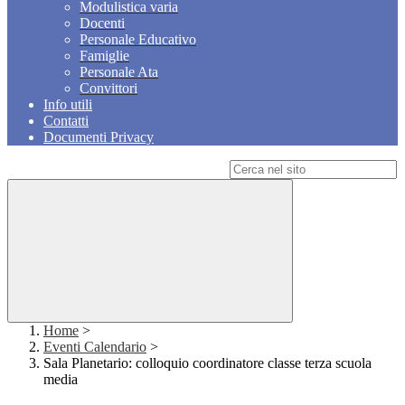
Modulistica varia
Docenti
Personale Educativo
Famiglie
Personale Ata
Convittori
Info utili
Contatti
Documenti Privacy
Campo di ricerca per le pagine del sito
Home
>
Eventi Calendario
>
Sala Planetario: colloquio coordinatore classe terza scuola
media