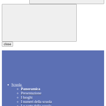
close
Scuola
Panoramica
Presentazione
I luoghi
I numeri della scuola
Le carte della scuola