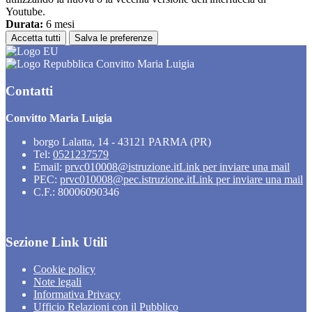
Youtube.
Durata:
6 mesi
Accetta tutti
Salva le preferenze
Convitto Maria Luigia
Contatti
Convitto Maria Luigia
borgo Lalatta, 14 - 43121 PARMA (PR)
Tel:
0521237579
Email:
prvc010008@istruzione.it
Link per inviare una mail
PEC:
prvc010008@pec.istruzione.it
Link per inviare una mail
C.F.: 80006090346
Sezione Link Utili
Cookie policy
Note legali
Informativa Privacy
Ufficio Relazioni con il Pubblico