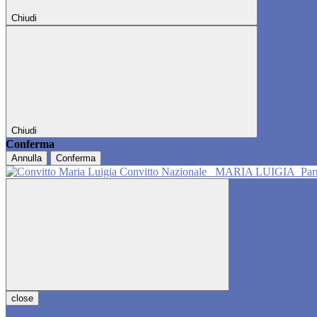
Chiudi
Chiudi
Conferma
Annulla
Conferma
Convitto Nazionale
MARIA LUIGIA
Pa
close