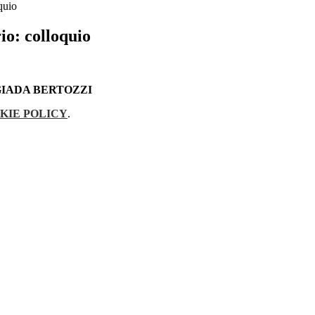
quio
io: colloquio
GIADA BERTOZZI
KIE POLICY
.