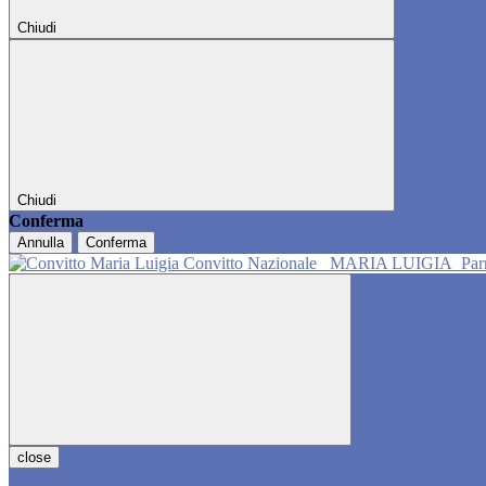
Chiudi
Chiudi
Conferma
Annulla
Conferma
Convitto Nazionale
MARIA LUIGIA
Pa
close