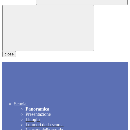
close
Scuola
Panoramica
Presentazione
I luoghi
I numeri della scuola
Le carte della scuola