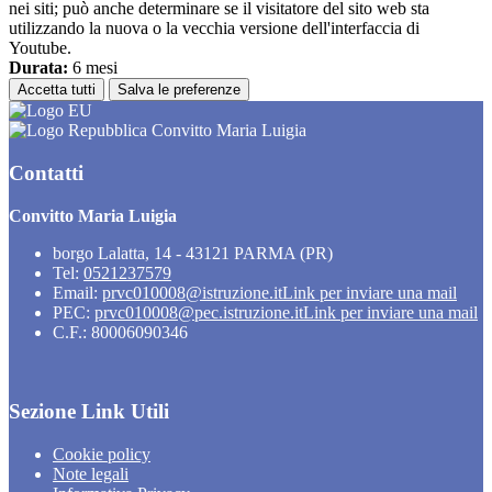
nei siti; può anche determinare se il visitatore del sito web sta
utilizzando la nuova o la vecchia versione dell'interfaccia di
Youtube.
Durata:
6 mesi
Accetta tutti
Salva le preferenze
Convitto Maria Luigia
Contatti
Convitto Maria Luigia
borgo Lalatta, 14 - 43121 PARMA (PR)
Tel:
0521237579
Email:
prvc010008@istruzione.it
Link per inviare una mail
PEC:
prvc010008@pec.istruzione.it
Link per inviare una mail
C.F.: 80006090346
Sezione Link Utili
Cookie policy
Note legali