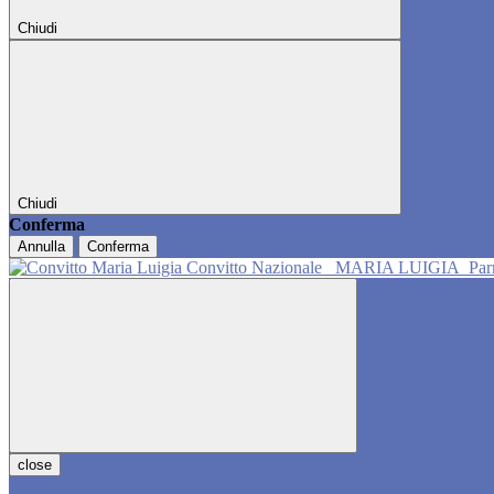
Chiudi
Chiudi
Conferma
Annulla
Conferma
Convitto Nazionale
MARIA LUIGIA
Pa
close