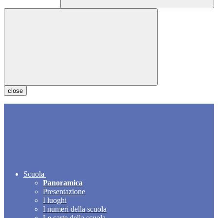
close
Scuola
Panoramica
Presentazione
I luoghi
I numeri della scuola
Le carte della scuola