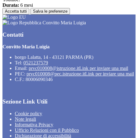
Durata:
6 mesi
Accetta tutti
Salva le preferenze
Convitto Maria Luigia
Contatti
Convitto Maria Luigia
borgo Lalatta, 14 - 43121 PARMA (PR)
Tel:
0521237579
Email:
prvc010008@istruzione.it
Link per inviare una mail
PEC:
prvc010008@pec.istruzione.it
Link per inviare una mail
C.F.: 80006090346
Sezione Link Utili
Cookie policy
Note legali
Informativa Privacy
Ufficio Relazioni con il Pubblico
Dichiarazione di accessibilità