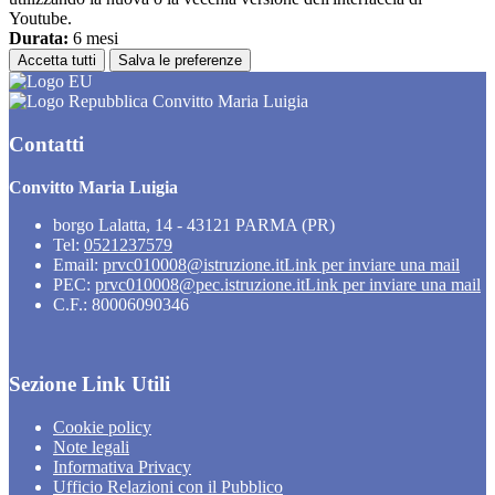
Youtube.
Durata:
6 mesi
Accetta tutti
Salva le preferenze
Convitto Maria Luigia
Contatti
Convitto Maria Luigia
borgo Lalatta, 14 - 43121 PARMA (PR)
Tel:
0521237579
Email:
prvc010008@istruzione.it
Link per inviare una mail
PEC:
prvc010008@pec.istruzione.it
Link per inviare una mail
C.F.: 80006090346
Sezione Link Utili
Cookie policy
Note legali
Informativa Privacy
Ufficio Relazioni con il Pubblico