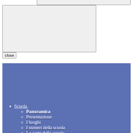
close
Scuola
Panoramica
Presentazione
I luoghi
I numeri della scuola
Le carte della scuola