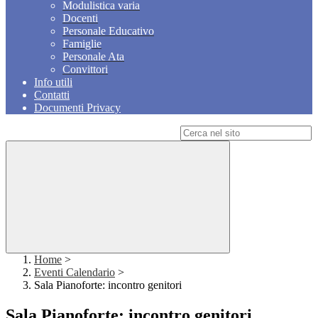
Modulistica varia
Docenti
Personale Educativo
Famiglie
Personale Ata
Convittori
Info utili
Contatti
Documenti Privacy
Campo di ricerca per le pagine del sito
Home
>
Eventi Calendario
>
Sala Pianoforte: incontro genitori
Sala Pianoforte: incontro genitori