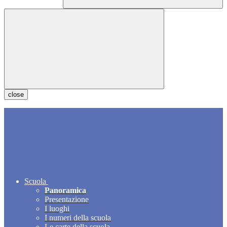
close
Scuola
Panoramica
Presentazione
I luoghi
I numeri della scuola
Le carte della scuola