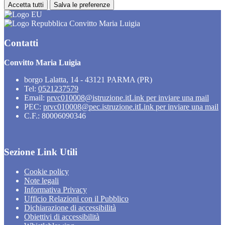
Accetta tutti
Salva le preferenze
Convitto Maria Luigia
Contatti
Convitto Maria Luigia
borgo Lalatta, 14 - 43121 PARMA (PR)
Tel:
0521237579
Email:
prvc010008@istruzione.it
Link per inviare una mail
PEC:
prvc010008@pec.istruzione.it
Link per inviare una mail
C.F.: 80006090346
Sezione Link Utili
Cookie policy
Note legali
Informativa Privacy
Ufficio Relazioni con il Pubblico
Dichiarazione di accessibilità
Obiettivi di accessibilità