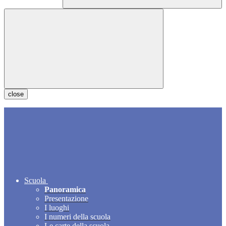
close
Scuola
Panoramica
Presentazione
I luoghi
I numeri della scuola
Le carte della scuola