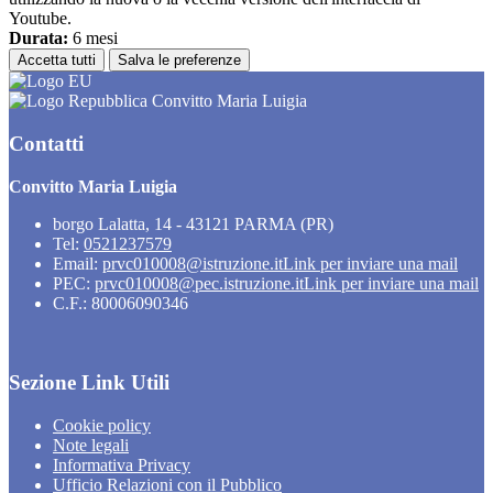
Youtube.
Durata:
6 mesi
Accetta tutti
Salva le preferenze
Convitto Maria Luigia
Contatti
Convitto Maria Luigia
borgo Lalatta, 14 - 43121 PARMA (PR)
Tel:
0521237579
Email:
prvc010008@istruzione.it
Link per inviare una mail
PEC:
prvc010008@pec.istruzione.it
Link per inviare una mail
C.F.: 80006090346
Sezione Link Utili
Cookie policy
Note legali
Informativa Privacy
Ufficio Relazioni con il Pubblico