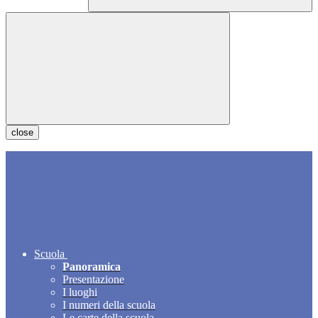
close
Scuola
Panoramica
Presentazione
I luoghi
I numeri della scuola
Le carte della scuola