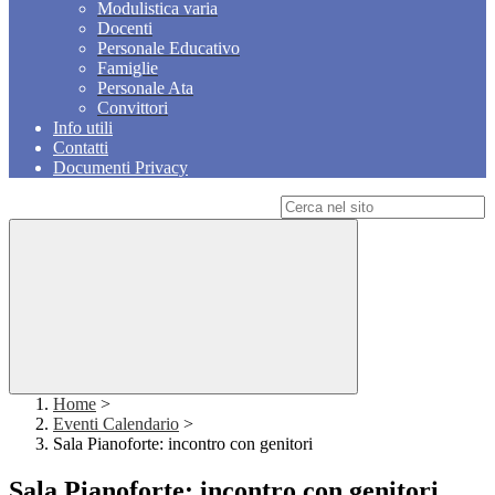
Modulistica varia
Docenti
Personale Educativo
Famiglie
Personale Ata
Convittori
Info utili
Contatti
Documenti Privacy
Campo di ricerca per le pagine del sito
Home
>
Eventi Calendario
>
Sala Pianoforte: incontro con genitori
Sala Pianoforte: incontro con genitori