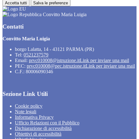
Accetta tutti
Salva le preferenze
Convitto Maria Luigia
Contatti
Convitto Maria Luigia
borgo Lalatta, 14 - 43121 PARMA (PR)
Tel:
0521237579
Email:
prvc010008@istruzione.it
Link per inviare una mail
PEC:
prvc010008@pec.istruzione.it
Link per inviare una mail
C.F.: 80006090346
Sezione Link Utili
Cookie policy
Note legali
Informativa Privacy
Ufficio Relazioni con il Pubblico
Dichiarazione di accessibilità
Obiettivi di accessibilità