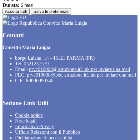
Durata:
6 mesi
Accetta tutti
Salva le preferenze
Convitto Maria Luigia
Contatti
Convitto Maria Luigia
borgo Lalatta, 14 - 43121 PARMA (PR)
Tel:
0521237579
Email:
prvc010008@istruzione.it
Link per inviare una mail
PEC:
prvc010008@pec.istruzione.it
Link per inviare una mail
C.F.: 80006090346
Sezione Link Utili
Cookie policy
Note legali
Informativa Privacy
Ufficio Relazioni con il Pubblico
Dichiarazione di accessibilità