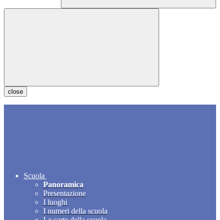
close
Scuola
Panoramica
Presentazione
I luoghi
I numeri della scuola
Le carte della scuola