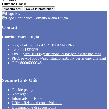
Durata:
6 mesi
Accetta tutti
Salva le preferenze
Convitto Maria Luigia
Contatti
Convitto Maria Luigia
borgo Lalatta, 14 - 43121 PARMA (PR)
Tel:
0521237579
Email:
prvc010008@istruzione.it
Link per inviare una mail
PEC:
prvc010008@pec.istruzione.it
Link per inviare una mail
C.F.: 80006090346
Sezione Link Utili
Cookie policy
Note legali
Informativa Privacy
Ufficio Relazioni con il Pubblico
Dichiarazione di accessibilità