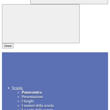
close
Scuola
Panoramica
Presentazione
I luoghi
I numeri della scuola
Le carte della scuola