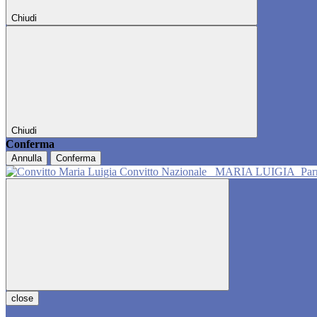
Chiudi
Chiudi
Conferma
Annulla
Conferma
Convitto Nazionale
MARIA LUIGIA
Pa
close