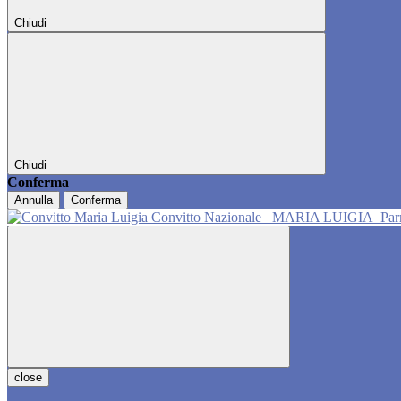
Chiudi
Chiudi
Conferma
Annulla
Conferma
Convitto Nazionale
MARIA LUIGIA
Pa
close