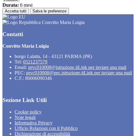
Durata:
6 mesi
Accetta tutti
Salva le preferenze
Convitto Maria Luigia
Contatti
Convitto Maria Luigia
borgo Lalatta, 14 - 43121 PARMA (PR)
Tel:
0521237579
Email:
prvc010008@istruzione.it
Link per inviare una mail
PEC:
prvc010008@pec.istruzione.it
Link per inviare una mail
C.F.: 80006090346
Sezione Link Utili
Cookie policy
Note legali
Informativa Privacy
Ufficio Relazioni con il Pubblico
Dichiarazione di accessibilità