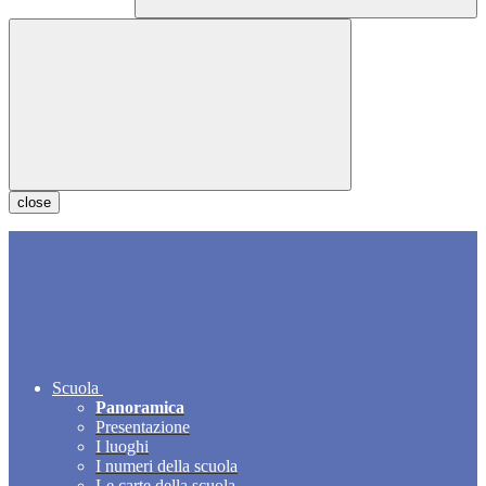
close
Scuola
Panoramica
Presentazione
I luoghi
I numeri della scuola
Le carte della scuola