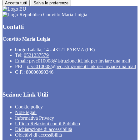
Accetta tutti
Salva le preferenze
Convitto Maria Luigia
Contatti
Convitto Maria Luigia
borgo Lalatta, 14 - 43121 PARMA (PR)
Tel:
0521237579
Email:
prvc010008@istruzione.it
Link per inviare una mail
PEC:
prvc010008@pec.istruzione.it
Link per inviare una mail
C.F.: 80006090346
Sezione Link Utili
Cookie policy
Note legali
Informativa Privacy
Ufficio Relazioni con il Pubblico
Dichiarazione di accessibilità
Obiettivi di accessibilità