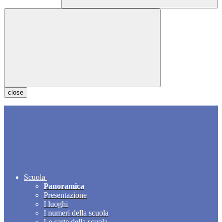
close
Scuola
Panoramica
Presentazione
I luoghi
I numeri della scuola
Le carte della scuola