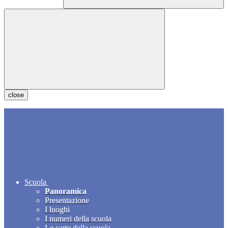
close
Scuola
Panoramica
Presentazione
I luoghi
I numeri della scuola
Le carte della scuola