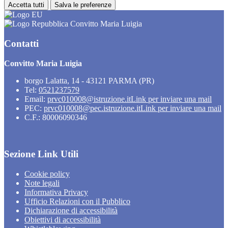
Accetta tutti
Salva le preferenze
Convitto Maria Luigia
Contatti
Convitto Maria Luigia
borgo Lalatta, 14 - 43121 PARMA (PR)
Tel:
0521237579
Email:
prvc010008@istruzione.it
Link per inviare una mail
PEC:
prvc010008@pec.istruzione.it
Link per inviare una mail
C.F.: 80006090346
Sezione Link Utili
Cookie policy
Note legali
Informativa Privacy
Ufficio Relazioni con il Pubblico
Dichiarazione di accessibilità
Obiettivi di accessibilità