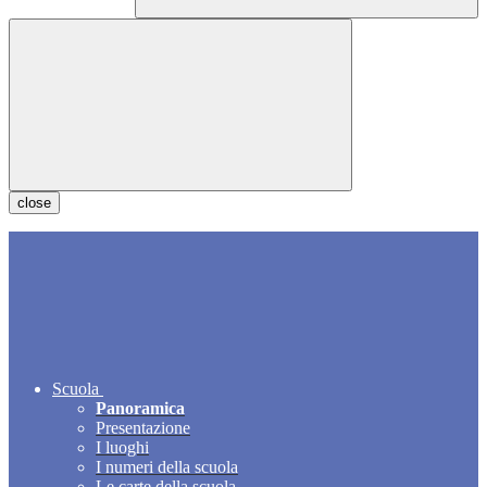
close
Scuola
Panoramica
Presentazione
I luoghi
I numeri della scuola
Le carte della scuola