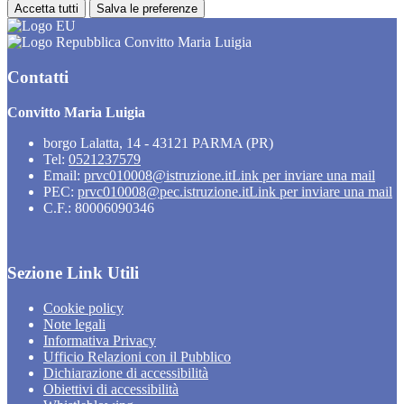
Accetta tutti
Salva le preferenze
Convitto Maria Luigia
Contatti
Convitto Maria Luigia
borgo Lalatta, 14 - 43121 PARMA (PR)
Tel:
0521237579
Email:
prvc010008@istruzione.it
Link per inviare una mail
PEC:
prvc010008@pec.istruzione.it
Link per inviare una mail
C.F.: 80006090346
Sezione Link Utili
Cookie policy
Note legali
Informativa Privacy
Ufficio Relazioni con il Pubblico
Dichiarazione di accessibilità
Obiettivi di accessibilità