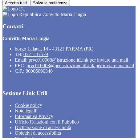
Accetta tutti
Salva le preferenze
Convitto Maria Luigia
Contatti
Convitto Maria Luigia
borgo Lalatta, 14 - 43121 PARMA (PR)
Tel:
0521237579
Email:
prvc010008@istruzione.it
Link per inviare una mail
PEC:
prvc010008@pec.istruzione.it
Link per inviare una mail
C.F.: 80006090346
Sezione Link Utili
Cookie policy
Note legali
Informativa Privacy
Ufficio Relazioni con il Pubblico
Dichiarazione di accessibilità
Obiettivi di accessibilità