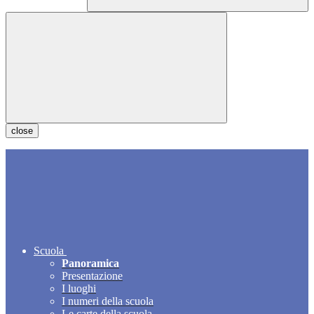
close
Scuola
Panoramica
Presentazione
I luoghi
I numeri della scuola
Le carte della scuola