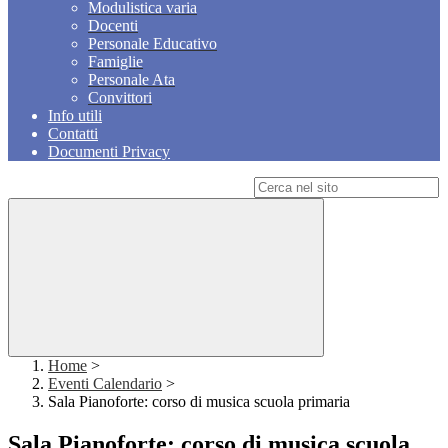
Modulistica varia
Docenti
Personale Educativo
Famiglie
Personale Ata
Convittori
Info utili
Contatti
Documenti Privacy
Campo di ricerca per le pagine del sito
Home
>
Eventi Calendario
>
Sala Pianoforte: corso di musica scuola primaria
Sala Pianoforte: corso di musica scuola