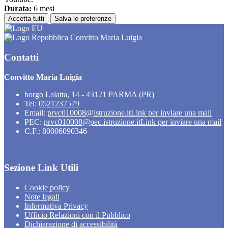
Durata:
6 mesi
Accetta tutti
Salva le preferenze
Convitto Maria Luigia
Contatti
Convitto Maria Luigia
borgo Lalatta, 14 - 43121 PARMA (PR)
Tel:
0521237579
Email:
prvc010008@istruzione.it
Link per inviare una mail
PEC:
prvc010008@pec.istruzione.it
Link per inviare una mail
C.F.: 80006090346
Sezione Link Utili
Cookie policy
Note legali
Informativa Privacy
Ufficio Relazioni con il Pubblico
Dichiarazione di accessibilità