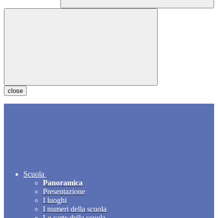
close
Scuola
Panoramica
Presentazione
I luoghi
I numeri della scuola
Le carte della scuola