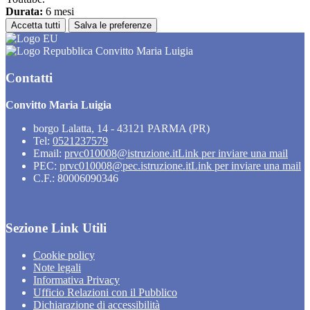
Durata:
6 mesi
Accetta tutti
Salva le preferenze
Convitto Maria Luigia
Contatti
Convitto Maria Luigia
borgo Lalatta, 14 - 43121 PARMA (PR)
Tel:
0521237579
Email:
prvc010008@istruzione.it
Link per inviare una mail
PEC:
prvc010008@pec.istruzione.it
Link per inviare una mail
C.F.: 80006090346
Sezione Link Utili
Cookie policy
Note legali
Informativa Privacy
Ufficio Relazioni con il Pubblico
Dichiarazione di accessibilità