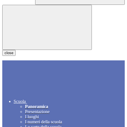
close
Scuola
Panoramica
Presentazione
I luoghi
I numeri della scuola
Le carte della scuola