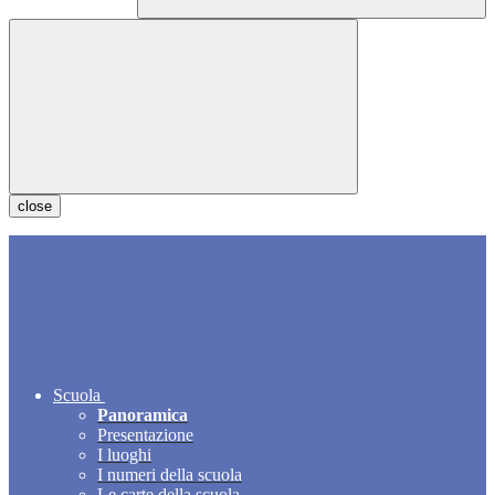
close
Scuola
Panoramica
Presentazione
I luoghi
I numeri della scuola
Le carte della scuola