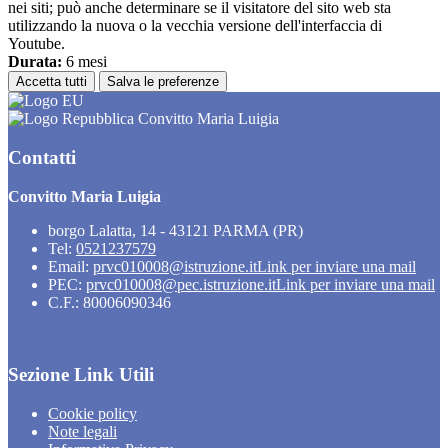
nei siti; può anche determinare se il visitatore del sito web sta
utilizzando la nuova o la vecchia versione dell'interfaccia di
Youtube.
Durata:
6 mesi
Accetta tutti
Salva le preferenze
Convitto Maria Luigia
Contatti
Convitto Maria Luigia
borgo Lalatta, 14 - 43121 PARMA (PR)
Tel:
0521237579
Email:
prvc010008@istruzione.it
Link per inviare una mail
PEC:
prvc010008@pec.istruzione.it
Link per inviare una mail
C.F.: 80006090346
Sezione Link Utili
Cookie policy
Note legali