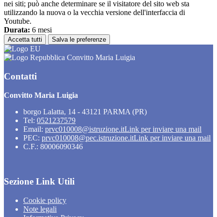
nei siti; può anche determinare se il visitatore del sito web sta
utilizzando la nuova o la vecchia versione dell'interfaccia di
Youtube.
Durata:
6 mesi
Accetta tutti
Salva le preferenze
Convitto Maria Luigia
Contatti
Convitto Maria Luigia
borgo Lalatta, 14 - 43121 PARMA (PR)
Tel:
0521237579
Email:
prvc010008@istruzione.it
Link per inviare una mail
PEC:
prvc010008@pec.istruzione.it
Link per inviare una mail
C.F.: 80006090346
Sezione Link Utili
Cookie policy
Note legali