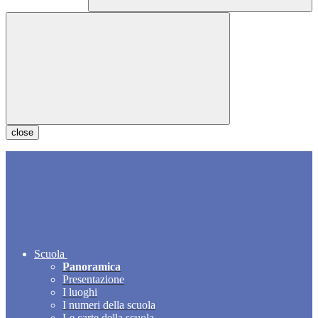
close
Scuola
Panoramica
Presentazione
I luoghi
I numeri della scuola
Le carte della scuola