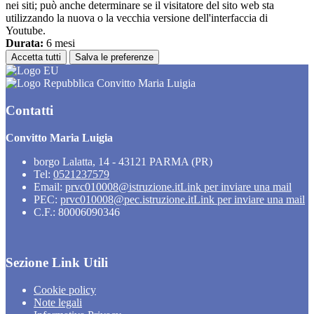
nei siti; può anche determinare se il visitatore del sito web sta
utilizzando la nuova o la vecchia versione dell'interfaccia di
Youtube.
Durata:
6 mesi
Accetta tutti
Salva le preferenze
Convitto Maria Luigia
Contatti
Convitto Maria Luigia
borgo Lalatta, 14 - 43121 PARMA (PR)
Tel:
0521237579
Email:
prvc010008@istruzione.it
Link per inviare una mail
PEC:
prvc010008@pec.istruzione.it
Link per inviare una mail
C.F.: 80006090346
Sezione Link Utili
Cookie policy
Note legali