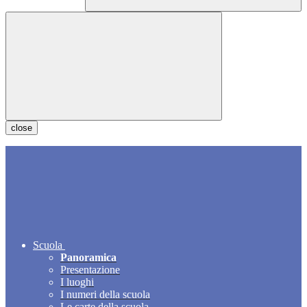
close
Scuola
Panoramica
Presentazione
I luoghi
I numeri della scuola
Le carte della scuola