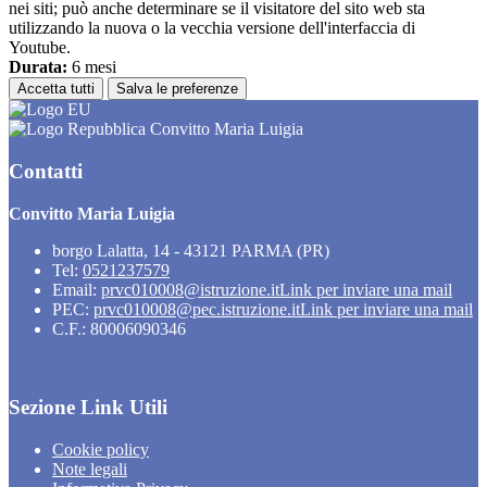
nei siti; può anche determinare se il visitatore del sito web sta
utilizzando la nuova o la vecchia versione dell'interfaccia di
Youtube.
Durata:
6 mesi
Accetta tutti
Salva le preferenze
Convitto Maria Luigia
Contatti
Convitto Maria Luigia
borgo Lalatta, 14 - 43121 PARMA (PR)
Tel:
0521237579
Email:
prvc010008@istruzione.it
Link per inviare una mail
PEC:
prvc010008@pec.istruzione.it
Link per inviare una mail
C.F.: 80006090346
Sezione Link Utili
Cookie policy
Note legali