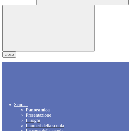
close
Scuola
Panoramica
Presentazione
I luoghi
I numeri della scuola
Le carte della scuola