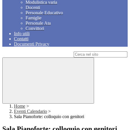
Modulistica varia
Docenti
Personale Educativo
Famiglie
Personale Ata
Convittori
Info utili
Contatti
Documenti Privacy
Campo di ricerca per le pagine del sito
Home
>
Eventi Calendario
>
Sala Pianoforte: colloquio con genitori
Sala Pianoforte: colloquio con genitori