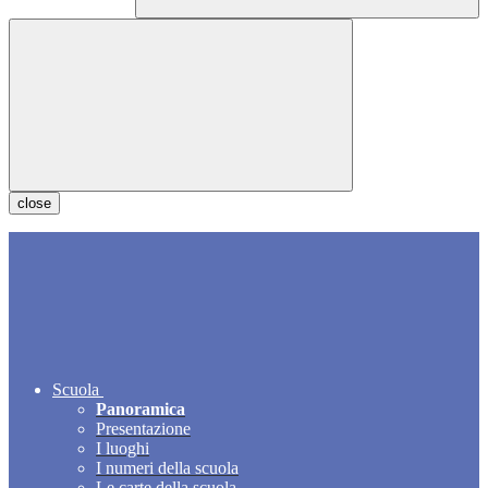
close
Scuola
Panoramica
Presentazione
I luoghi
I numeri della scuola
Le carte della scuola