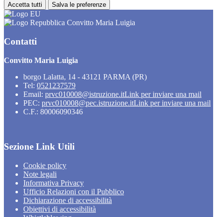
Accetta tutti
Salva le preferenze
Convitto Maria Luigia
Contatti
Convitto Maria Luigia
borgo Lalatta, 14 - 43121 PARMA (PR)
Tel:
0521237579
Email:
prvc010008@istruzione.it
Link per inviare una mail
PEC:
prvc010008@pec.istruzione.it
Link per inviare una mail
C.F.: 80006090346
Sezione Link Utili
Cookie policy
Note legali
Informativa Privacy
Ufficio Relazioni con il Pubblico
Dichiarazione di accessibilità
Obiettivi di accessibilità