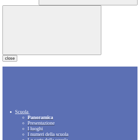
close
Scuola
Panoramica
Presentazione
I luoghi
I numeri della scuola
Le carte della scuola