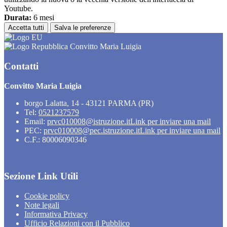
Youtube.
Durata:
6 mesi
Accetta tutti
Salva le preferenze
Convitto Maria Luigia
Contatti
Convitto Maria Luigia
borgo Lalatta, 14 - 43121 PARMA (PR)
Tel:
0521237579
Email:
prvc010008@istruzione.it
Link per inviare una mail
PEC:
prvc010008@pec.istruzione.it
Link per inviare una mail
C.F.: 80006090346
Sezione Link Utili
Cookie policy
Note legali
Informativa Privacy
Ufficio Relazioni con il Pubblico