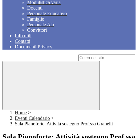
Modulistica varia
Docenti
Personale Educativo
Famiglie
Personale Ata
Convittori
Info utili
Contatti
Documenti Privacy
Campo di ricerca per le pagine del sito
Home
>
Eventi Calendario
>
Sala Pianoforte: Attività sostegno Prof.ssa Granelli
Sala Pianoforte: Attività sostegno Prof.ssa