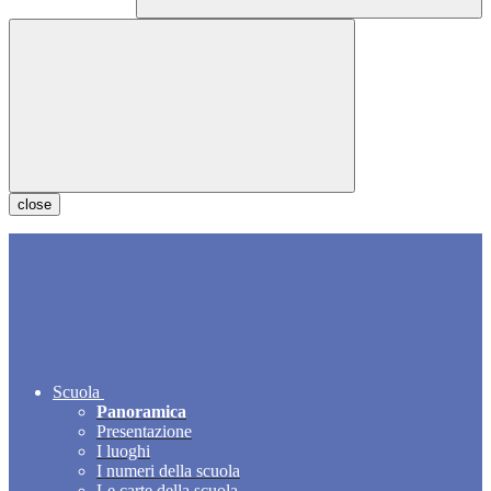
close
Scuola
Panoramica
Presentazione
I luoghi
I numeri della scuola
Le carte della scuola