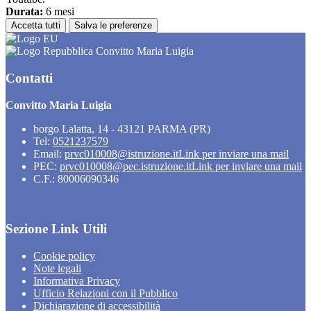
Durata:
6 mesi
Accetta tutti
Salva le preferenze
Convitto Maria Luigia
Contatti
Convitto Maria Luigia
borgo Lalatta, 14 - 43121 PARMA (PR)
Tel:
0521237579
Email:
prvc010008@istruzione.it
Link per inviare una mail
PEC:
prvc010008@pec.istruzione.it
Link per inviare una mail
C.F.: 80006090346
Sezione Link Utili
Cookie policy
Note legali
Informativa Privacy
Ufficio Relazioni con il Pubblico
Dichiarazione di accessibilità