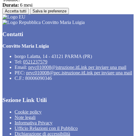
Durata:
6 mesi
Accetta tutti
Salva le preferenze
Convitto Maria Luigia
Contatti
Convitto Maria Luigia
borgo Lalatta, 14 - 43121 PARMA (PR)
Tel:
0521237579
Email:
prvc010008@istruzione.it
Link per inviare una mail
PEC:
prvc010008@pec.istruzione.it
Link per inviare una mail
C.F.: 80006090346
Sezione Link Utili
Cookie policy
Note legali
Informativa Privacy
Ufficio Relazioni con il Pubblico
Dichiarazione di accessibilità