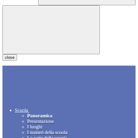
close
Scuola
Panoramica
Presentazione
I luoghi
I numeri della scuola
Le carte della scuola