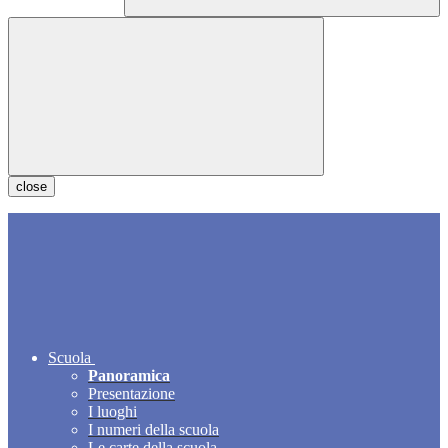
close
Scuola
Panoramica
Presentazione
I luoghi
I numeri della scuola
Le carte della scuola