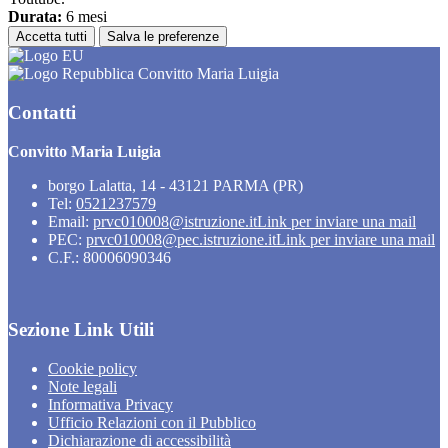
Durata:
6 mesi
Accetta tutti
Salva le preferenze
Convitto Maria Luigia
Contatti
Convitto Maria Luigia
borgo Lalatta, 14 - 43121 PARMA (PR)
Tel:
0521237579
Email:
prvc010008@istruzione.it
Link per inviare una mail
PEC:
prvc010008@pec.istruzione.it
Link per inviare una mail
C.F.: 80006090346
Sezione Link Utili
Cookie policy
Note legali
Informativa Privacy
Ufficio Relazioni con il Pubblico
Dichiarazione di accessibilità