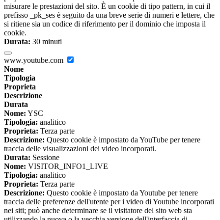
misurare le prestazioni del sito. È un cookie di tipo pattern, in cui il
prefisso _pk_ses è seguito da una breve serie di numeri e lettere, che
si ritiene sia un codice di riferimento per il dominio che imposta il
cookie.
Durata:
30 minuti
www.youtube.com
Nome
Tipologia
Proprieta
Descrizione
Durata
Nome:
YSC
Tipologia:
analitico
Proprieta:
Terza parte
Descrizione:
Questo cookie è impostato da YouTube per tenere
traccia delle visualizzazioni dei video incorporati.
Durata:
Sessione
Nome:
VISITOR_INFO1_LIVE
Tipologia:
analitico
Proprieta:
Terza parte
Descrizione:
Questo cookie è impostato da Youtube per tenere
traccia delle preferenze dell'utente per i video di Youtube incorporati
nei siti; può anche determinare se il visitatore del sito web sta
utilizzando la nuova o la vecchia versione dell'interfaccia di