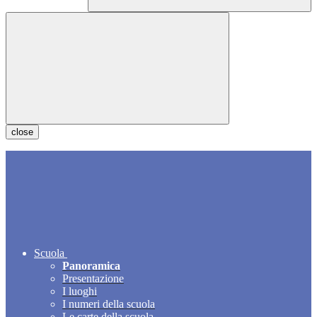
close
Scuola
Panoramica
Presentazione
I luoghi
I numeri della scuola
Le carte della scuola