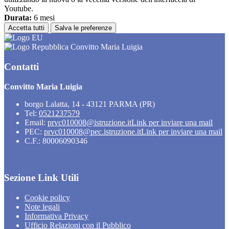
Youtube.
Durata:
6 mesi
Accetta tutti
Salva le preferenze
Convitto Maria Luigia
Contatti
Convitto Maria Luigia
borgo Lalatta, 14 - 43121 PARMA (PR)
Tel:
0521237579
Email:
prvc010008@istruzione.it
Link per inviare una mail
PEC:
prvc010008@pec.istruzione.it
Link per inviare una mail
C.F.: 80006090346
Sezione Link Utili
Cookie policy
Note legali
Informativa Privacy
Ufficio Relazioni con il Pubblico