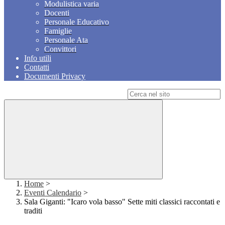
Modulistica varia
Docenti
Personale Educativo
Famiglie
Personale Ata
Convittori
Info utili
Contatti
Documenti Privacy
Campo di ricerca per le pagine del sito
Home
>
Eventi Calendario
>
Sala Giganti: "Icaro vola basso" Sette miti classici raccontati e
traditi