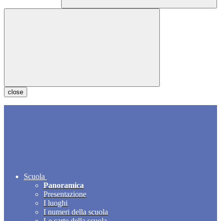
close
Scuola
Panoramica
Presentazione
I luoghi
I numeri della scuola
Le carte della scuola