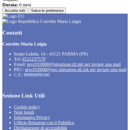
Durata:
6 mesi
Accetta tutti
Salva le preferenze
Convitto Maria Luigia
Contatti
Convitto Maria Luigia
borgo Lalatta, 14 - 43121 PARMA (PR)
Tel:
0521237579
Email:
prvc010008@istruzione.it
Link per inviare una mail
PEC:
prvc010008@pec.istruzione.it
Link per inviare una mail
C.F.: 80006090346
Sezione Link Utili
Cookie policy
Note legali
Informativa Privacy
Ufficio Relazioni con il Pubblico
Dichiarazione di accessibilità