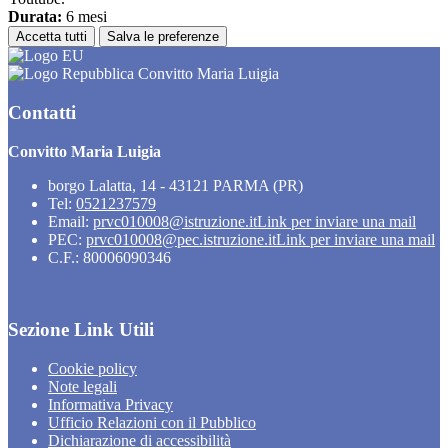
Durata:
6 mesi
Accetta tutti
Salva le preferenze
Convitto Maria Luigia
Contatti
Convitto Maria Luigia
borgo Lalatta, 14 - 43121 PARMA (PR)
Tel:
0521237579
Email:
prvc010008@istruzione.it
Link per inviare una mail
PEC:
prvc010008@pec.istruzione.it
Link per inviare una mail
C.F.: 80006090346
Sezione Link Utili
Cookie policy
Note legali
Informativa Privacy
Ufficio Relazioni con il Pubblico
Dichiarazione di accessibilità