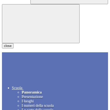
close
Scuola
Panoramica
Presentazione
I luoghi
I numeri della scuola
Le carte della scuola