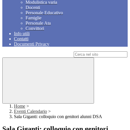
Modulistica varia
Docenti
Personale Educativo
Famiglie
Personale Ata
Convittori
Info utili
Contatti
Documenti Privacy
Campo di ricerca per le pagine del sito
Home
>
Eventi Calendario
>
Sala Giganti: colloquio con genitori alunni DSA
Sala Giganti: colloquio con genitori