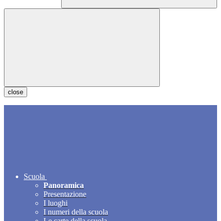
close
Scuola
Panoramica
Presentazione
I luoghi
I numeri della scuola
Le carte della scuola