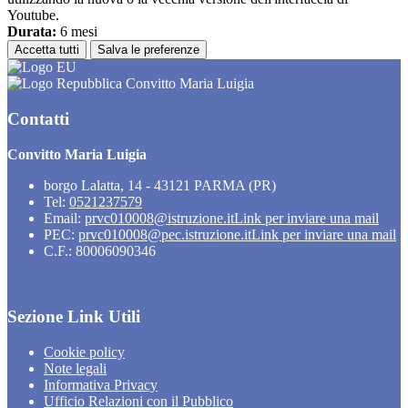
Youtube.
Durata:
6 mesi
Accetta tutti
Salva le preferenze
Convitto Maria Luigia
Contatti
Convitto Maria Luigia
borgo Lalatta, 14 - 43121 PARMA (PR)
Tel:
0521237579
Email:
prvc010008@istruzione.it
Link per inviare una mail
PEC:
prvc010008@pec.istruzione.it
Link per inviare una mail
C.F.: 80006090346
Sezione Link Utili
Cookie policy
Note legali
Informativa Privacy
Ufficio Relazioni con il Pubblico