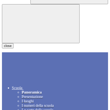
close
Scuola
Panoramica
Presentazione
I luoghi
I numeri della scuola
Le carte della scuola