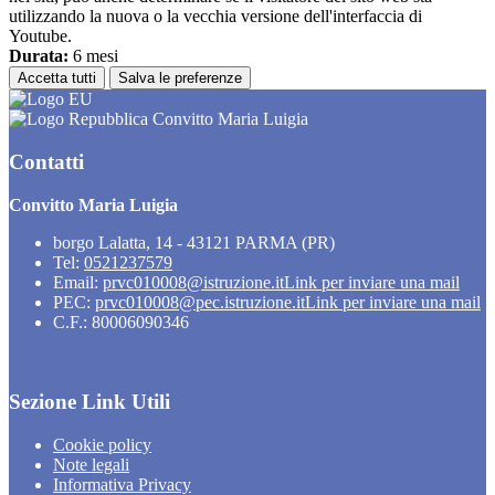
utilizzando la nuova o la vecchia versione dell'interfaccia di
Youtube.
Durata:
6 mesi
Accetta tutti
Salva le preferenze
Convitto Maria Luigia
Contatti
Convitto Maria Luigia
borgo Lalatta, 14 - 43121 PARMA (PR)
Tel:
0521237579
Email:
prvc010008@istruzione.it
Link per inviare una mail
PEC:
prvc010008@pec.istruzione.it
Link per inviare una mail
C.F.: 80006090346
Sezione Link Utili
Cookie policy
Note legali
Informativa Privacy