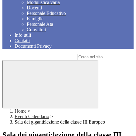
Modulistica varia
Docenti
Personale Educativo
Famiglie
Personale Ata
Convittori
Info utili
Contatti
Documenti Privacy
Campo di ricerca per le pagine del sito
Home
>
Eventi Calendario
>
Sala dei giganti:lezione della classe III Europeo
Sala dei giganti:lezione della classe III