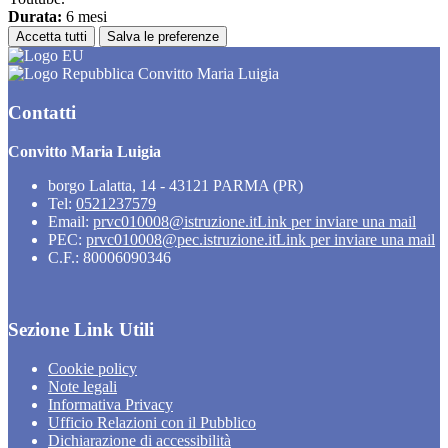
Durata:
6 mesi
Accetta tutti
Salva le preferenze
Convitto Maria Luigia
Contatti
Convitto Maria Luigia
borgo Lalatta, 14 - 43121 PARMA (PR)
Tel:
0521237579
Email:
prvc010008@istruzione.it
Link per inviare una mail
PEC:
prvc010008@pec.istruzione.it
Link per inviare una mail
C.F.: 80006090346
Sezione Link Utili
Cookie policy
Note legali
Informativa Privacy
Ufficio Relazioni con il Pubblico
Dichiarazione di accessibilità