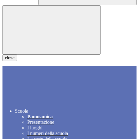
close
Scuola
Panoramica
Presentazione
I luoghi
I numeri della scuola
Le carte della scuola