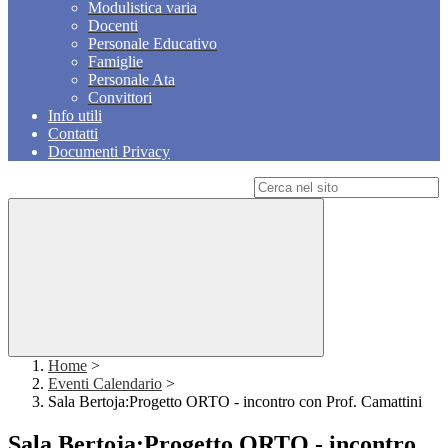
Modulistica varia
Docenti
Personale Educativo
Famiglie
Personale Ata
Convittori
Info utili
Contatti
Documenti Privacy
Campo di ricerca per le pagine del sito
Home
>
Eventi Calendario
>
Sala Bertoja:Progetto ORTO - incontro con Prof. Camattini
Sala Bertoja:Progetto ORTO - incontro