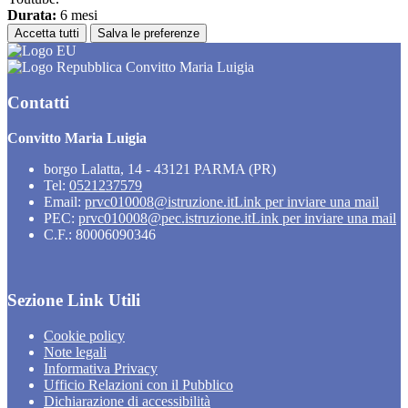
Durata:
6 mesi
Accetta tutti
Salva le preferenze
Convitto Maria Luigia
Contatti
Convitto Maria Luigia
borgo Lalatta, 14 - 43121 PARMA (PR)
Tel:
0521237579
Email:
prvc010008@istruzione.it
Link per inviare una mail
PEC:
prvc010008@pec.istruzione.it
Link per inviare una mail
C.F.: 80006090346
Sezione Link Utili
Cookie policy
Note legali
Informativa Privacy
Ufficio Relazioni con il Pubblico
Dichiarazione di accessibilità