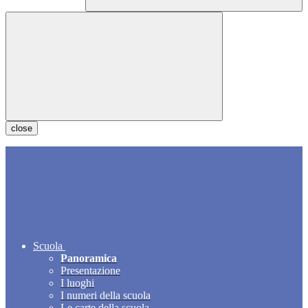
close
Scuola
Panoramica
Presentazione
I luoghi
I numeri della scuola
Le carte della scuola