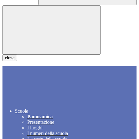
close
Scuola
Panoramica
Presentazione
I luoghi
I numeri della scuola
Le carte della scuola