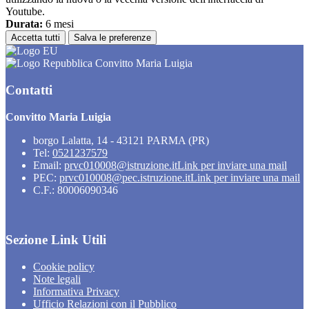
Youtube.
Durata:
6 mesi
Accetta tutti
Salva le preferenze
Convitto Maria Luigia
Contatti
Convitto Maria Luigia
borgo Lalatta, 14 - 43121 PARMA (PR)
Tel:
0521237579
Email:
prvc010008@istruzione.it
Link per inviare una mail
PEC:
prvc010008@pec.istruzione.it
Link per inviare una mail
C.F.: 80006090346
Sezione Link Utili
Cookie policy
Note legali
Informativa Privacy
Ufficio Relazioni con il Pubblico