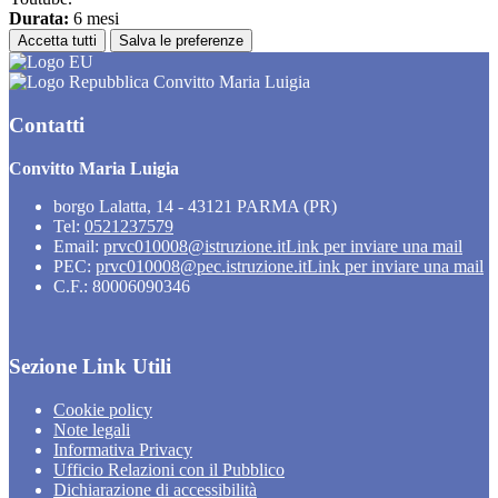
Durata:
6 mesi
Accetta tutti
Salva le preferenze
Convitto Maria Luigia
Contatti
Convitto Maria Luigia
borgo Lalatta, 14 - 43121 PARMA (PR)
Tel:
0521237579
Email:
prvc010008@istruzione.it
Link per inviare una mail
PEC:
prvc010008@pec.istruzione.it
Link per inviare una mail
C.F.: 80006090346
Sezione Link Utili
Cookie policy
Note legali
Informativa Privacy
Ufficio Relazioni con il Pubblico
Dichiarazione di accessibilità