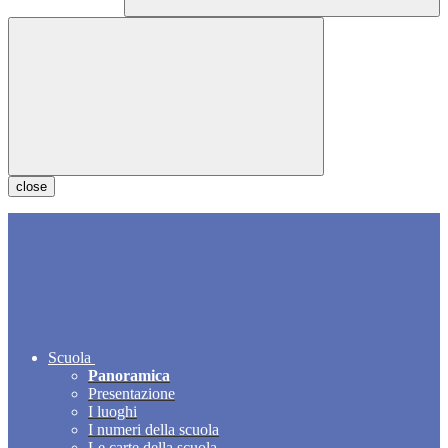
close
Scuola
Panoramica
Presentazione
I luoghi
I numeri della scuola
Le carte della scuola