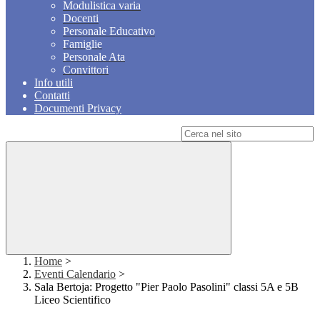
Modulistica varia
Docenti
Personale Educativo
Famiglie
Personale Ata
Convittori
Info utili
Contatti
Documenti Privacy
Campo di ricerca per le pagine del sito
Home
>
Eventi Calendario
>
Sala Bertoja: Progetto "Pier Paolo Pasolini" classi 5A e 5B
Liceo Scientifico