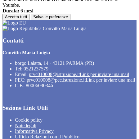
Youtube.
Durata:
6 mesi
Accetta tutti
Salva le preferenze
Convitto Maria Luigia
Contatti
Convitto Maria Luigia
borgo Lalatta, 14 - 43121 PARMA (PR)
Tel:
0521237579
Email:
prvc010008@istruzione.it
Link per inviare una mail
PEC:
prvc010008@pec.istruzione.it
Link per inviare una mail
C.F.: 80006090346
Sezione Link Utili
Cookie policy
Note legali
Informativa Privacy
Ufficio Relazioni con il Pubblico