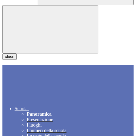
close
Scuola
Panoramica
Presentazione
I luoghi
I numeri della scuola
Le carte della scuola