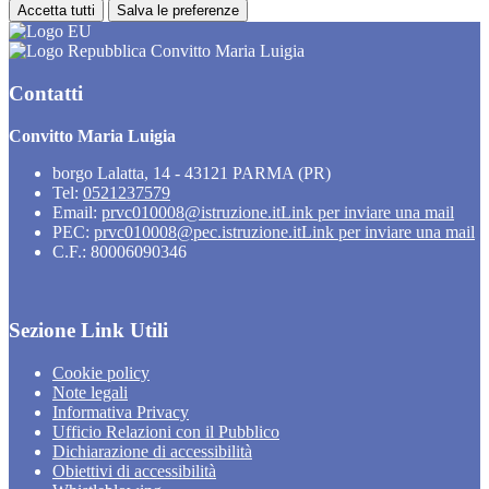
Accetta tutti
Salva le preferenze
Convitto Maria Luigia
Contatti
Convitto Maria Luigia
borgo Lalatta, 14 - 43121 PARMA (PR)
Tel:
0521237579
Email:
prvc010008@istruzione.it
Link per inviare una mail
PEC:
prvc010008@pec.istruzione.it
Link per inviare una mail
C.F.: 80006090346
Sezione Link Utili
Cookie policy
Note legali
Informativa Privacy
Ufficio Relazioni con il Pubblico
Dichiarazione di accessibilità
Obiettivi di accessibilità