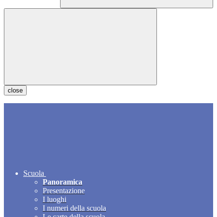
close
Scuola
Panoramica
Presentazione
I luoghi
I numeri della scuola
Le carte della scuola