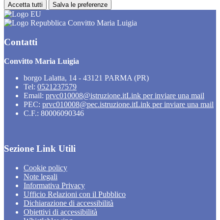
Accetta tutti
Salva le preferenze
Convitto Maria Luigia
Contatti
Convitto Maria Luigia
borgo Lalatta, 14 - 43121 PARMA (PR)
Tel:
0521237579
Email:
prvc010008@istruzione.it
Link per inviare una mail
PEC:
prvc010008@pec.istruzione.it
Link per inviare una mail
C.F.: 80006090346
Sezione Link Utili
Cookie policy
Note legali
Informativa Privacy
Ufficio Relazioni con il Pubblico
Dichiarazione di accessibilità
Obiettivi di accessibilità