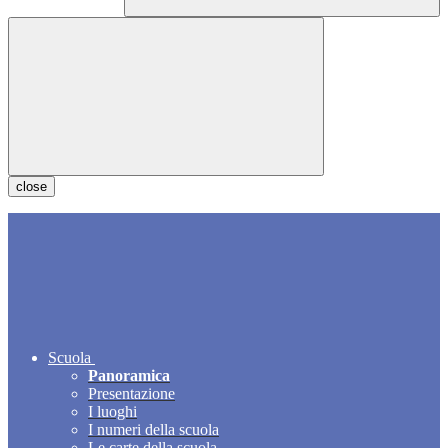
close
Scuola
Panoramica
Presentazione
I luoghi
I numeri della scuola
Le carte della scuola