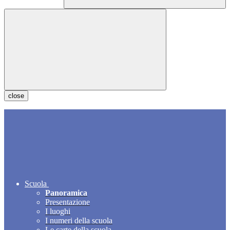
close
Scuola
Panoramica
Presentazione
I luoghi
I numeri della scuola
Le carte della scuola