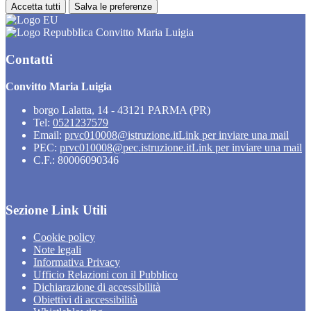
Accetta tutti
Salva le preferenze
Convitto Maria Luigia
Contatti
Convitto Maria Luigia
borgo Lalatta, 14 - 43121 PARMA (PR)
Tel:
0521237579
Email:
prvc010008@istruzione.it
Link per inviare una mail
PEC:
prvc010008@pec.istruzione.it
Link per inviare una mail
C.F.: 80006090346
Sezione Link Utili
Cookie policy
Note legali
Informativa Privacy
Ufficio Relazioni con il Pubblico
Dichiarazione di accessibilità
Obiettivi di accessibilità