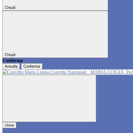
Chiudi
Chiudi
Conferma
Annulla
Conferma
Convitto Nazionale
MARIA LUIGIA
Pa
close